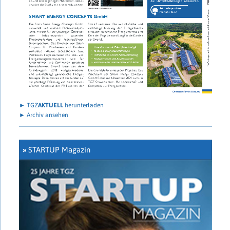
► TGZ
AKTUELL
herunterladen
► Archiv ansehen
»
STARTUP Magazin