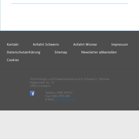
Kontakt
Anfahrt Schwerin
Anfahrt Wismar
Impressum
Datenschutzerklärung
Sitemap
Newsletter abbestellen
Cookies
Technologie- und Gewerbezentrum e.V. Schwerin / Wismar
Hagenower Str. 73
19061 Schwerin
Telefon:
0385 3993-0
Fax: 0385 3993-180
E-Mail:
tgz@tgz-mv.de