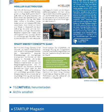
► TGZ
AKTUELL
herunterladen
► Archiv ansehen
»
STARTUP Magazin