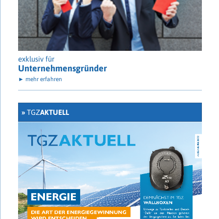
exklusiv für
Unternehmensgründer
► mehr erfahren
»
TGZ
AKTUELL