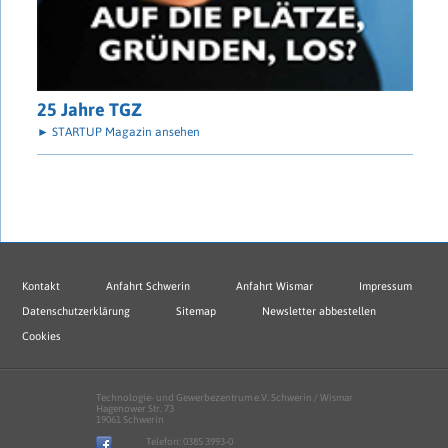
25 Jahre TGZ
► STARTUP Magazin ansehen
Kontakt
Anfahrt Schwerin
Anfahrt Wismar
Impressum
Datenschutzerklärung
Sitemap
Newsletter abbestellen
Cookies
Technologie- und Gewerbezentrum e.V. Schwerin / Wismar
Hagenower Str. 73
19061 Schwerin
Telefon:
0385 3993-0