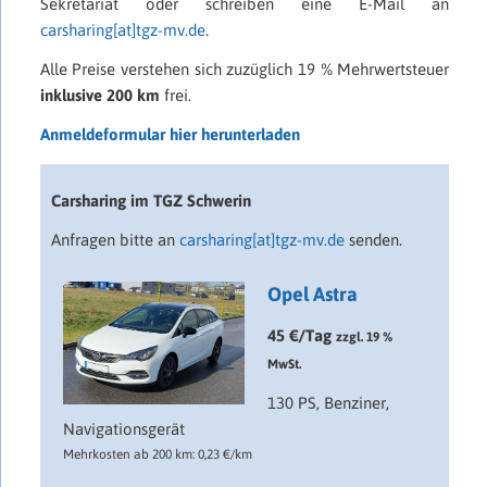
Sekretariat oder schreiben eine E-Mail an
carsharing[at]tgz-mv.de
.
Alle Preise verstehen sich zuzüglich 19 % Mehrwertsteuer
inklusive 200 km
frei.
Anmeldeformular hier herunterladen
Carsharing im TGZ Schwerin
Anfragen bitte an
carsharing[at]tgz-mv.de
senden.
Opel Astra
45 €/Tag
zzgl. 19 %
MwSt.
130 PS, Benziner,
Navigationsgerät
Mehrkosten ab 200 km: 0,23 €/km