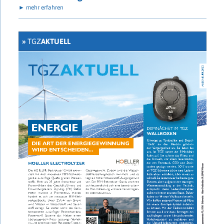
► mehr erfahren
»
TGZ
AKTUELL