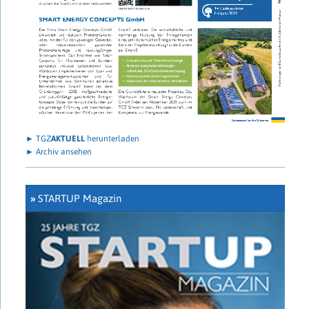
► TGZ
AKTUELL
herunterladen
► Archiv ansehen
»
STARTUP Magazin