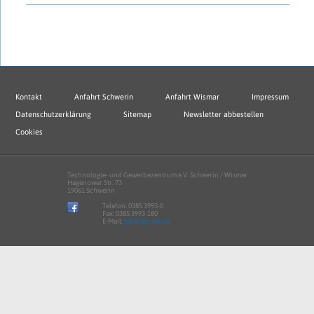
Kontakt
Anfahrt Schwerin
Anfahrt Wismar
Impressum
Datenschutzerklärung
Sitemap
Newsletter abbestellen
Cookies
Technologie- und Gewerbezentrum e.V. Schwerin / Wismar
Hagenower Str. 73
19061 Schwerin
Telefon:
0385 3993-0
Fax: 0385 3993-180
E-Mail:
tgz@tgz-mv.de