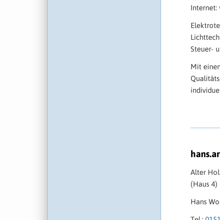
Internet:
Elektrote
Lichttec
Steuer- u
Mit eine
Qualitäts
individue
hans.ar
Alter Ho
(Haus 4)
Hans Wo
Tel.:
015