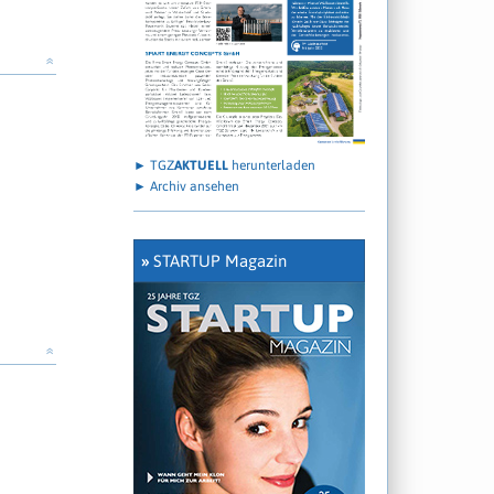
»
► TGZ
AKTUELL
herunterladen
► Archiv ansehen
»
STARTUP Magazin
»