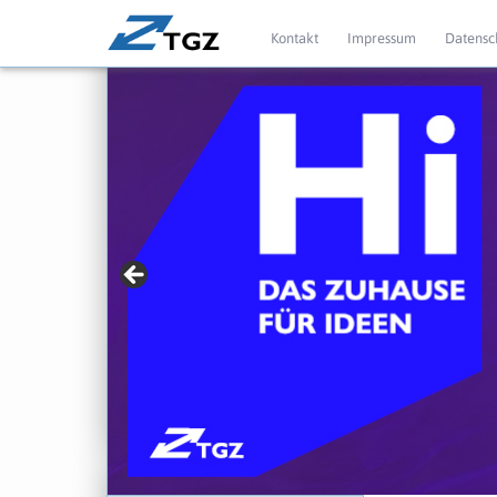
Kontakt
Impressum
Datensc
» Für Gründer mit
► jetzt mehr erfahren