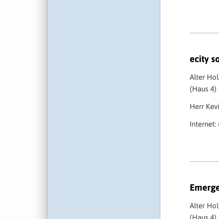
ecity s
Alter Ho
(Haus 4)
Herr Kev
Internet:
Emerge
Alter Ho
(Haus 4)