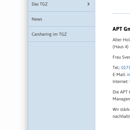
Das TGZ
News
APT G
Carsharing im TGZ
Alter Ho
(Haus 4)
Frau Sve
Tel.:
017
E-Mail:
i
Internet:
Die APT 
Manageme
Wir stär
nachhalti