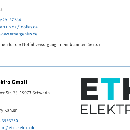
st
0/29157264
tart.up.dk@nofias.de
www.emergenius.de
onen für die Notfallversorgung im ambulanten Sektor
ektro GmbH
r Str. 73, 19073 Schwerin
ny Kähler
5 3993750
nfo@etk-elektro.de