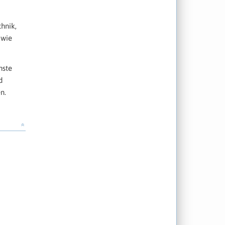
chnik,
owie
hste
d
n.
»