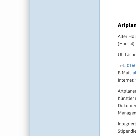
Artpla
Alter Ho
(Haus 4)
Uli Läche
Tel.:
016
E-Mail:
u
Internet:
Artplaner
Künstler 
Dokument
Managem
Integrier
Stipendie