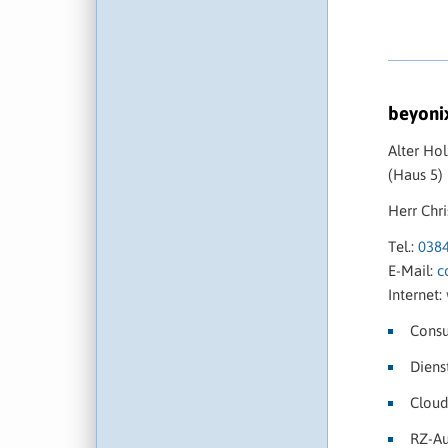
beyon
Alter Ho
(Haus 5)
Herr Chri
Tel.:
038
E-Mail:
c
Internet:
Consu
Diens
Cloud
RZ-Au