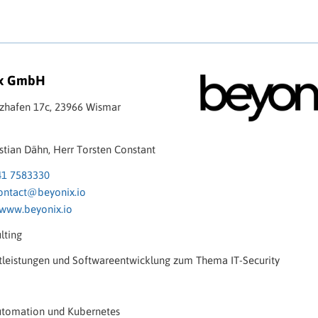
ix GmbH
lzhafen 17c, 23966 Wismar
stian Dähn, Herr Torsten Constant
41 7583330
ontact@beyonix.io
www.beyonix.io
lting
tleistungen und Softwareentwicklung zum Thema IT-Security
tomation und Kubernetes