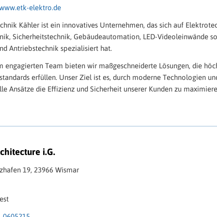
www.etk-elektro.de
chnik Kähler ist ein innovatives Unternehmen, das sich auf Elektrote
hnik, Sicherheitstechnik, Gebäudeautomation, LED-Videoleinwände s
nd Antriebstechnik spezialisiert hat.
m engagierten Team bieten wir maßgeschneiderte Lösungen, die höc
standards erfüllen. Unser Ziel ist es, durch moderne Technologien un
lle Ansätze die Effizienz und Sicherheit unserer Kunden zu maximiere
chitecture i.G.
lzhafen 19, 23966 Wismar
est
1 0605215