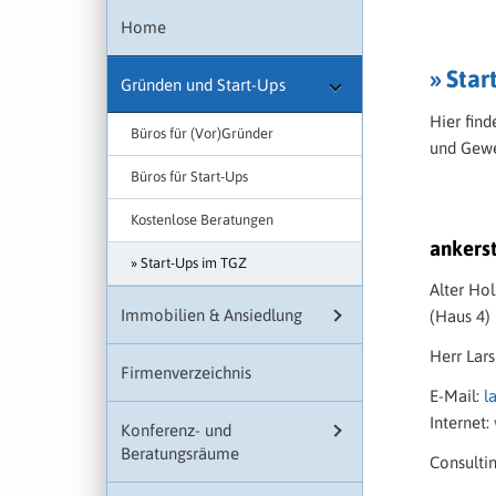
Home
» Sta
Gründen und Start-Ups
Hier find
Büros für (Vor)Gründer
und Gew
Büros für Start-Ups
Kostenlose Beratungen
ankers
Start-Ups im TGZ
Alter Ho
Immobilien & Ansiedlung
(Haus 4)
Herr Lars
Firmenverzeichnis
E-Mail:
l
Internet:
Konferenz- und
Beratungsräume
Consulti