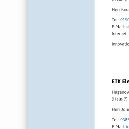
Herr Knu
Tel.:
015
E-Mail:
s
Internet:
Innovati
ETK El
Hagenowe
(Haus 7)
Herr Jon
Tel.:
038
E-Mail:
i