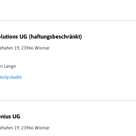
olutions UG (haftungsbeschränkt)
lzhafen 19, 23966 Wismar
in Lange
ecity.studio
nius UG
lzhafen 19, 23966 Wismar