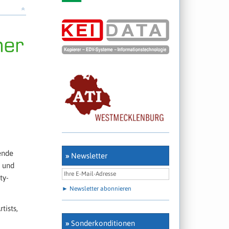
»
ende
»
Newsletter
g und
ty-
► Newsletter abonnieren
tists,
»
Sonderkonditionen