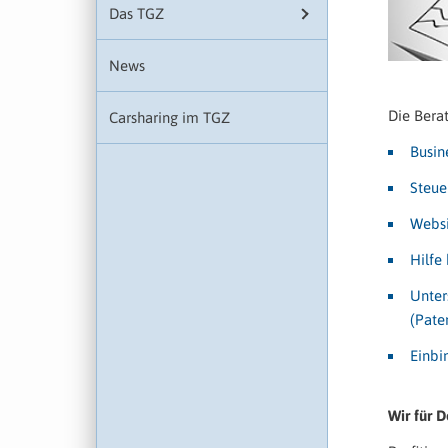
Das TGZ
News
Die Bera
Carsharing im TGZ
Busin
Steue
Websi
Hilfe
Unter
(Pate
Einbi
Wir für D