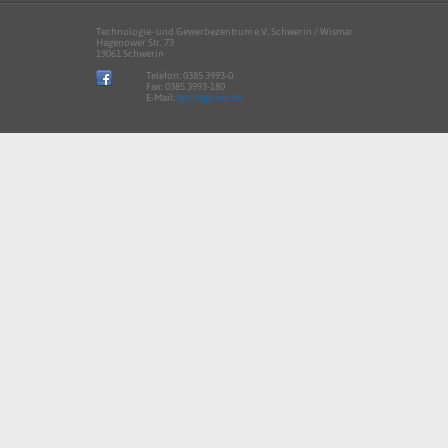
Technologie- und Gewerbezentrum e.V. Schwerin / Wismar
Hagenower Str. 73
19061 Schwerin
Telefon:
0385 3993-0
Fax: 0385 3993-180
E-Mail:
tgz@tgz-mv.de