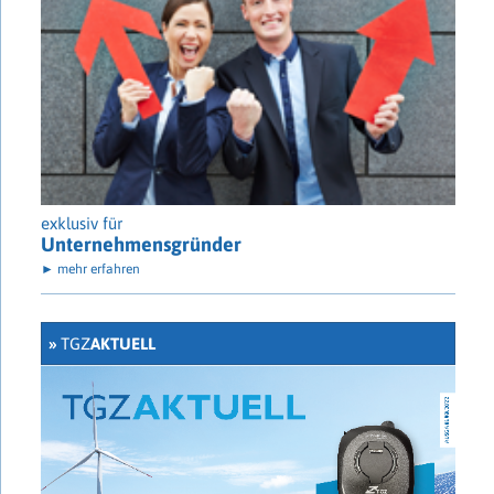
exklusiv für
Unternehmensgründer
► mehr erfahren
»
TGZ
AKTUELL