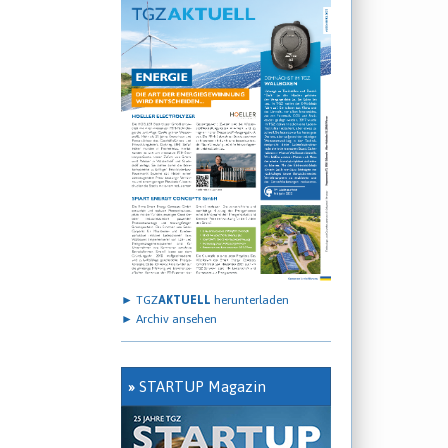
► TGZ
AKTUELL
herunterladen
► Archiv ansehen
»
STARTUP Magazin