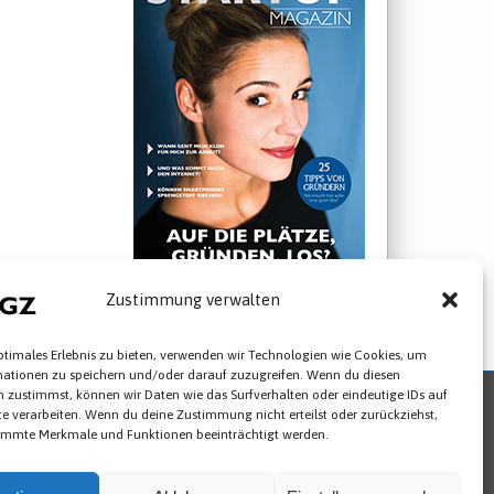
25 Jahre TGZ
Zustimmung verwalten
► STARTUP Magazin ansehen
ptimales Erlebnis zu bieten, verwenden wir Technologien wie Cookies, um
mationen zu speichern und/oder darauf zuzugreifen. Wenn du diesen
 zustimmst, können wir Daten wie das Surfverhalten oder eindeutige IDs auf
te verarbeiten. Wenn du deine Zustimmung nicht erteilst oder zurückziehst,
Newsletter abbestellen
Cookies
immte Merkmale und Funktionen beeinträchtigt werden.
993-0