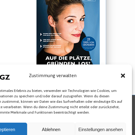
25 Jahre TGZ
Zustimmung verwalten
► STARTUP Magazin ansehen
ptimales Erlebnis zu bieten, verwenden wir Technologien wie Cookies, um
mationen zu speichern und/oder darauf zuzugreifen. Wenn du diesen
 zustimmst, können wir Daten wie das Surfverhalten oder eindeutige IDs auf
te verarbeiten. Wenn du deine Zustimmung nicht erteilst oder zurückziehst,
Newsletter abbestellen
Cookies
immte Merkmale und Funktionen beeinträchtigt werden.
993-0
eptieren
Ablehnen
Einstellungen ansehen
180