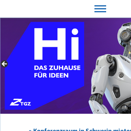
» Für Gründer mit Extras
► jetzt mehr erfahren
» Konferenzraum in Schwerin miete