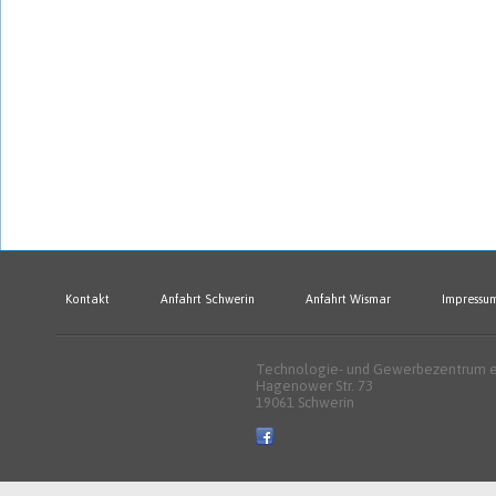
Kontakt
Anfahrt Schwerin
Anfahrt Wismar
Impressu
Technologie- und Gewerbezentrum e.
Hagenower Str. 73
19061 Schwerin