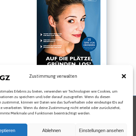
25 Jahre TGZ
Zustimmung verwalten
► STARTUP Magazin ansehen
ptimales Erlebnis zu bieten, verwenden wir Technologien wie Cookies, um
mationen zu speichern und/oder darauf zuzugreifen. Wenn du diesen
 zustimmst, können wir Daten wie das Surfverhalten oder eindeutige IDs auf
te verarbeiten. Wenn du deine Zustimmung nicht erteilst oder zurückziehst,
Newsletter abbestellen
Cookies
immte Merkmale und Funktionen beeinträchtigt werden.
993-0
eptieren
Ablehnen
Einstellungen ansehen
180