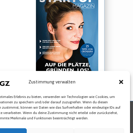
25 Jahre TGZ
Zustimmung verwalten
► STARTUP Magazin ansehen
ptimales Erlebnis zu bieten, verwenden wir Technologien wie Cookies, um
mationen zu speichern und/oder darauf zuzugreifen. Wenn du diesen
 zustimmst, können wir Daten wie das Surfverhalten oder eindeutige IDs auf
te verarbeiten. Wenn du deine Zustimmung nicht erteilst oder zurückziehst,
Newsletter abbestellen
Cookies
immte Merkmale und Funktionen beeinträchtigt werden.
993-0