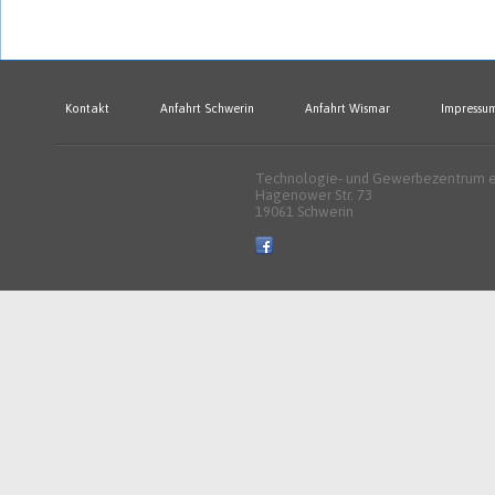
Kontakt
Anfahrt Schwerin
Anfahrt Wismar
Impressu
Technologie- und Gewerbezentrum e.
Hagenower Str. 73
19061 Schwerin