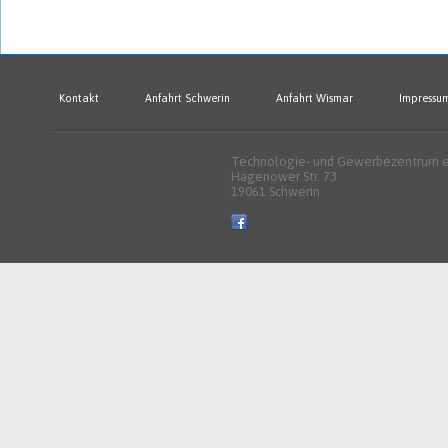
Kontakt
Anfahrt Schwerin
Anfahrt Wismar
Impressu
Technologie- und Gewerbezentrum e.
Hagenower Str. 73
19061 Schwerin