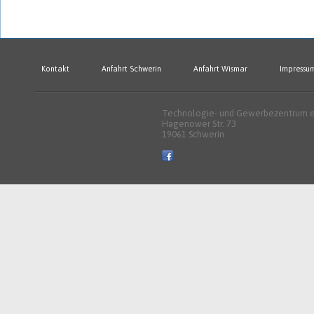
Kontakt
Anfahrt Schwerin
Anfahrt Wismar
Impressu
Technologie- und Gewerbezentrum e.
Hagenower Str. 73
19061 Schwerin