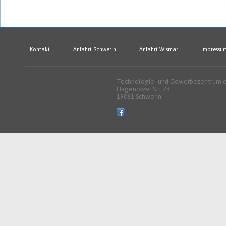
Kontakt
Anfahrt Schwerin
Anfahrt Wismar
Impressu
Technologie- und Gewerbezentrum e.
Hagenower Str. 73
19061 Schwerin