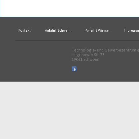
Kontakt
Anfahrt Schwerin
Anfahrt Wismar
Impressu
Technologie- und Gewerbezentrum e.
Hagenower Str. 73
19061 Schwerin