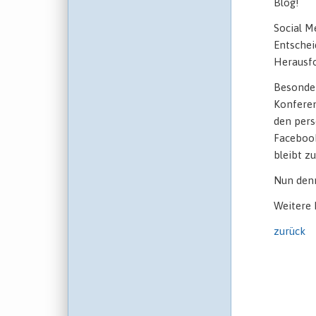
Blog!
Social M
Entschei
Herausfo
Besonder
Konferen
den pers
Facebook
bleibt z
Nun denn
Weitere 
zurück