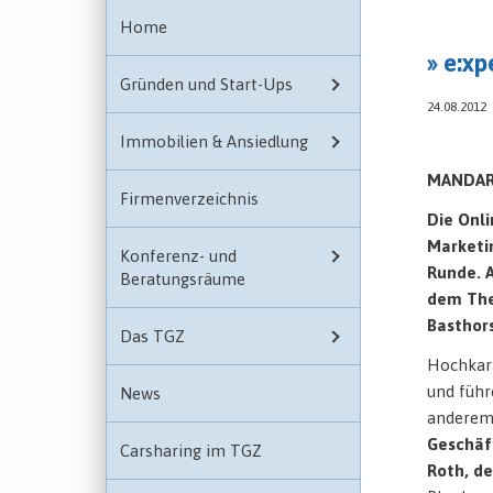
Home
» e:xp
Gründen und Start-Ups
24.08.2012
Immobilien & Ansiedlung
MANDARI
Firmenverzeichnis
Die Onl
Marketi
Konferenz- und
Runde.
Beratungsräume
dem The
Basthors
Das TGZ
Hochkarä
und führ
News
andere
Geschäf
Carsharing im TGZ
Roth, d