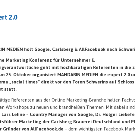
ert 2.0
N MEDIEN holt Google, Carlsberg & AllFacebook nach Schweri
ine Marketing Konferenz für Unternehmer &
ngverantwortliche geht mit hochkarätigen Referenten in die 
Am 25. Oktober organisiert MANDARIN MEDIEN die
e:xpert 2.0 u
ma „social times“ direkt vor den Toren Schwerins auf Schloss
t statt.
tige Referenten aus der Online Marketing-Branche halten Fachv
en Workshops zu neuen und brandheißen Themen. Mit dabei sind
m
Lars Lehne – Country Manager von Google,
Dr. Holger Liekefe
tsführer Marketing der Carlsberg Brauerei Deutschland und
P
er Gründer von AllFacebook.de
– dem wichtigsten Facebook Mark