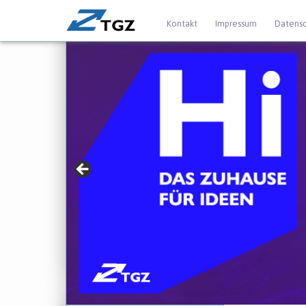
Kontakt
Impressum
Datensc
» Für Gründer mit
► jetzt mehr erfahren