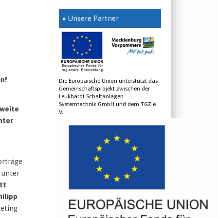
»
Unsere Partner
n!
Die Europäische Union unterstützt das
Gemeinschaftsprojekt zwischen der
Leukhardt Schaltanlagen
Systemtechnik GmbH und dem TGZ e.
zweite
V.
nter
orträge
 unter
tt
hilipp
eting