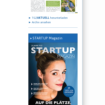
► TGZ
AKTUELL
herunterladen
► Archiv ansehen
»
STARTUP Magazin