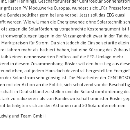
int. Ralf Hennings, Geschäftsführer der Centrosolar Sonnenstrom
r grössten PV Modulwerke Europas, wundert sich: „Für Pressefot
die Bundespolitiker gern bei uns vorbei. Jetzt soll das EEG quasi
fft werden. Wie will man die Energiewende ohne Solartechnik sch
 oft gegen die Solarförderung vorgebrachte Kostenargument ist f
rstromvergütungen lagen in der Vergangenheit zwar in der Tat deu
 Marktpreisen für Strom. Da sich jedoch die Einspeisetarife allein
drei Jahren mehr als halbiert haben, hat eine Kürzung des Zubaus 
taik keinen nennenswerten Einfluss auf die EEG-Umlage mehr.
kend in diesem Zusammenhang: Rösler will den Ausstieg aus diese
eundlichen, auf jedem Hausdach dezentral hergestellten Energie
n der Solarstrom sehr günstig ist. Die Mitarbeiter der CENTROS
ren mit der Aktion an die Politik, sich schützend vor die Beschäfti
tschaft in Deutschland zu stellen und die Solarstromförderung deu
stark zu reduzieren, als von Bundeswirtschaftsminister Rösler gep
it beteiligten sich an den Aktionen rund 50 Solarunternehmen.
 Ludwig und Team GmbH