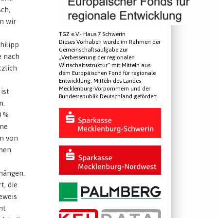
sch,
n wir
TGZ e.V.- Haus 7 Schwerin
Dieses Vorhaben wurde im Rahmen der
hilipp
Gemeinschaftsaufgabe zur
e nach
„Verbesserung der regionalen
Wirtschaftsstruktur“ mit Mitteln aus
tzlich
dem Europäischen Fond für regionale
Entwicklung, Mitteln des Landes
Mecklenburg-Vorpommern und der
ist
Bundesrepublik Deutschland gefördert.
n.
0 %
ine
en von
inen
 hängen.
, die
eweis
ht