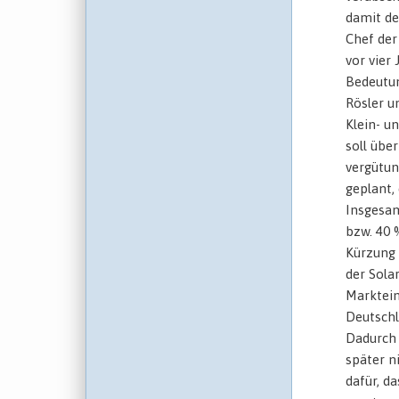
damit de
Chef der
vor vier
Bedeutun
Rösler u
Klein- u
soll übe
vergütun
geplant,
Insgesam
bzw. 40 
Kürzung 
der Solar
Marktein
Deutschl
Dadurch 
später n
dafür, d