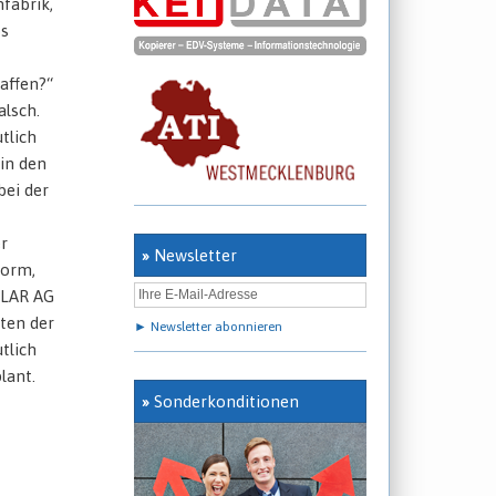
fabrik,
os
affen?“
alsch.
tlich
 in den
bei der
r
»
Newsletter
form,
OLAR AG
gten der
► Newsletter abonnieren
tlich
lant.
»
Sonderkonditionen