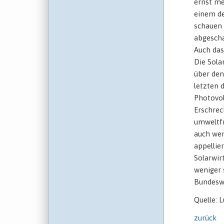
ernst me
einem de
schauen 
abgescha
Auch das
Die Sola
über den
letzten 
Photovol
Erschrec
umweltfr
auch wen
appellie
Solarwir
weniger 
Bundeswe
Quelle:
zurück