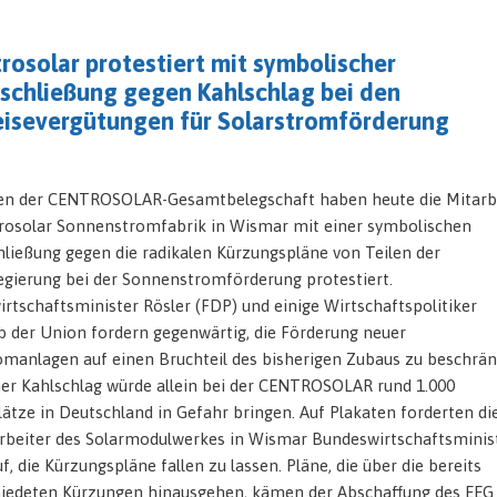
rosolar protestiert mit symbolischer
schließung gegen Kahlschlag bei den
eisevergütungen für Solarstromförderung
n der CENTROSOLAR-Gesamtbelegschaft haben heute die Mitarb
rosolar Sonnenstromfabrik in Wismar mit einer symbolischen
ließung gegen die radikalen Kürzungspläne von Teilen der
gierung bei der Sonnenstromförderung protestiert.
rtschaftsminister Rösler (FDP) und einige Wirtschaftspolitiker
b der Union fordern gegenwärtig, die Förderung neuer
omanlagen auf einen Bruchteil des bisherigen Zubaus zu beschrän
her Kahlschlag würde allein bei der CENTROSOLAR rund 1.000
lätze in Deutschland in Gefahr bringen. Auf Plakaten forderten di
rbeiter des Solarmodulwerkes in Wismar Bundeswirtschaftsminis
f, die Kürzungspläne fallen zu lassen. Pläne, die über die bereits
iedeten Kürzungen hinausgehen, kämen der Abschaffung des EEG