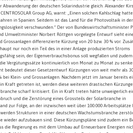
r Abwanderung der deutschen Solarindustrie gleich. Alexander Kir
 CENTROSOLAR Group AG, warnt: „Einen solchen Kahlschlag hatte
 Jahren in Spanien. Seitdem ist das Land für die Photovoltaik in der
gslosigkeit verschwunden.“ Der von Bundeswirtschaftsminister P
nd Umweltminister Norbert Röttgen vorgelegte Entwurf sieht ein
nd Grossanlagen differenzierte Kürzung von 20 bzw. 30 % vor. Zusä
rhaupt nur noch ein Teil des in einer Anlage produzierten Stroms
gsfähig sein, der Eigenverbrauchsbonus soll wegfallen und zudem 
 die Vergütungssätze kontinuierlich von Monat zu Monat zu senke
t bedeutet dieser Gesetzentwurf Kürzungen von weit mehr als 3
% bei Klein- und Grossanlagen. Nachdem jetzt im Januar bereits e
in Kraft getreten ist, werden diese weiteren drastischen Kürzung
branche scharf kritisiert. Ein in Kraft treten hätte unweigerlich e
bruch und die Zerstörung eines Grossteils der Solarbranche in
and zur Folge, an der inzwischen weit über 100.000 Arbeitsplätze
werden Strukturen in einer deutschen Wachstumsbranche zerstört
ie wieder aufzubauen sind. Diese Kürzungspläne sind zudem ein B
ass die Regierung es mit dem Umbau auf Erneuerbare Energien nic