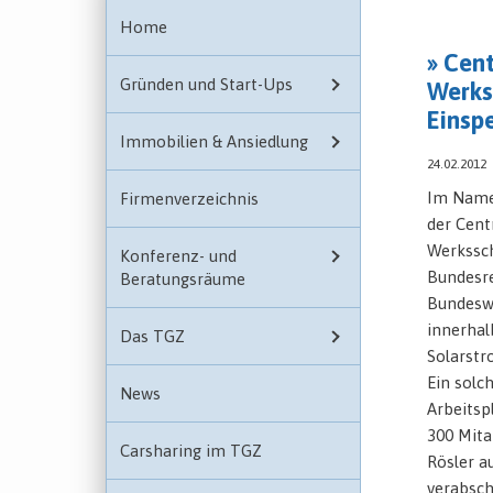
Home
» Cent
Gründen und Start-Ups
Werks
Einsp
Immobilien & Ansiedlung
24.02.2012
Im Name
Firmenverzeichnis
der Cent
Werkssch
Konferenz- und
Bundesre
Beratungsräume
Bundeswi
innerhal
Das TGZ
Solarstr
Ein solc
News
Arbeitsp
300 Mita
Carsharing im TGZ
Rösler au
verabsch