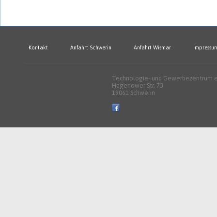
Kontakt
Anfahrt Schwerin
Anfahrt Wismar
Impressu
Technologie- und Gewerbezentrum e.
Hagenower Str. 73
19061 Schwerin