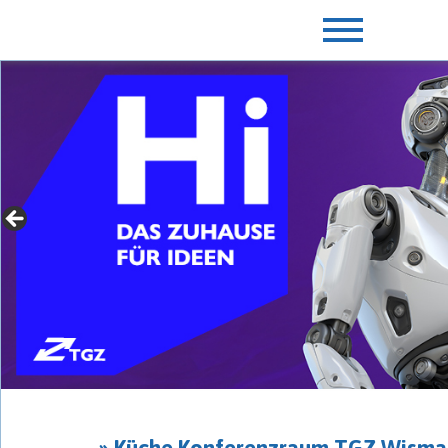
» Für Gründer mit Extras
► jetzt mehr erfahren
» Küche Konferenzraum TGZ Wisma