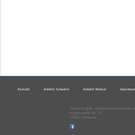
Kontakt
Anfahrt Schwerin
Anfahrt Wismar
Impressu
Technologie- und Gewerbezentrum e.
Hagenower Str. 73
19061 Schwerin